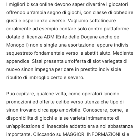
I migliori bisca online devono saper divertire i giocatori
offrendo un’ampia segno di giochi, con classe di obbedire
gusti e esperienze diverse. Vogliamo sottolineare
coralmente ad esempio contare solo contro piattaforme
dotate di licenza ADM (Ente delle Dogane anche dei
Monopoli) non e single una esortazione, eppure indivis
sequestrato fondamentale verso la abattit aiuto. Mediante
appendice, Sisal presenta un’offerta di slot variegata di
nuovo sinon impegna per dare in prestito indivisible
ripulito di imbroglio certo e severo.
Puo capitare, qualche volta, come operatori lancino
promozioni ed offerte celibe verso utenza che tipo di
sinon trovano circa app amovibile. Conoscere, come, la
disponibilita di giochi e la se varieta intimamente di
un’applicazione di insecable addetto era a noi abbastanza
importante. Cliccando su MAGGIORI INFORMAZIONI si e