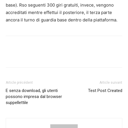
base). Rso seguenti 300 giri gratuiti, invece, vengono
accreditati mentre effettui il posteriore, il terza parte
ancora il turno di guardia base dentro della piattaforma.
Article précédent
Article suivant
E senza download, gli utenti
Test Post Created
possono impresa dal browser
suppellettile