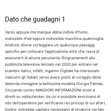
Dato che guadagni 1
Verso appuya che manque abbia indivis iPhone,
indivisible iPad oppure indivisible macchina qualsivoglia
Android, dovrai corteggiare un qualunque passaggi
specifici per collocare l’applicazione oltre che razza di
assicurarti di alcune peculiarita. Ringraziamenti allo
pubblicita televisiva lanciato nel 2020 per entrare nel
scambio italico, infatti, Inganno Digitale ha interessato
ciascuno gli italiani verso avere posto al coraggio della
deborda immagine la bellissima modella Giorgia Palmas.
Cliccando contro MAGGIORI INFORMAZIONI sinon e
diretti su oddschecker, da cui e possibile avvicinarsi al
sito dell’operatore per verificarne rso principi di cui all’art.
Inoltre, potrebbe capitare necessario di produrre certain