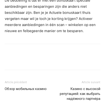
De bedoeling is dat er met een bonuskaart speciale
aanbiedingen en besparingen zijn die anders niet
beschikbaar zijn. Ben je je Actuele bonuskaart thuis
vergeten maar wil je toch je korting krijgen? Activeer
meerdere aanbiedingen in één scan – winkelen op een
nieuwe en felbegeerde manier om te besparen.
Article précédent
Article suivant
Обзор мобильных казино
Казино с высокой
репутацией: как выбрать
надёжного партнёра