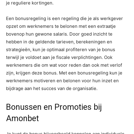
je reguliere kortingen.
Een bonusregeling is een regeling die je als werkgever
opzet om werknemers te belonen met een extraatje
bovenop hun gewone salaris. Door goed inzicht te
hebben in de geldende tarieven, berekeningen en
strategieën, kun je optimaal profiteren van je bonus
terwijl je voldoet aan je fiscale verplichtingen. Ook
werknemers die om wat voor reden dan ook met verlof
zijn, krijgen deze bonus. Met een bonusregeling kun je
werknemers motiveren en belonen voor hun inzet en
bijdrage aan het succes van de organisatie.
Bonussen en Promoties bij
Amonbet
Je kunt de bonus bijvoorbeeld koppelen aan individuele,