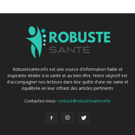
Robustesante.info est une source d'information fiable et
inspirante dédiée à la santé et au bien-être. Notre objectif est
d'accompagner nos lecteurs dans leur quête d'une vie saine et
équilibrée en leur offrant des articles pertinents
Contactez-nous:
contact@robustesante.info