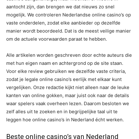
aantocht zijn, dan brengen we dat nieuws zo snel
mogelijk. We controleren Nederlandse online casino’s op
vaste onderdelen, zodat elke aanbieder op dezelfde
manier wordt beoordeeld. Dat is de meest veilige manier
om de actuele voorwaarden paraat te hebben.
Alle artikelen worden geschreven door echte auteurs die
met hun eigen naam en achtergrond op de site staan.
Voor elke review gebruiken we dezelfde vaste criteria,
zodat je legale online casino’s eerlijk met elkaar kunt
vergelijken. Onze redactie kijkt niet alleen naar de leuke
kanten van online gokken, maar juist ook naar de details
waar spelers vaak overheen lezen. Daarom besloten we
zelf alles uit te zoeken en in begrijpelijke taal uit te
leggen hoe online casino’s in Nederland écht werken.
Beste online casino’s van Nederland