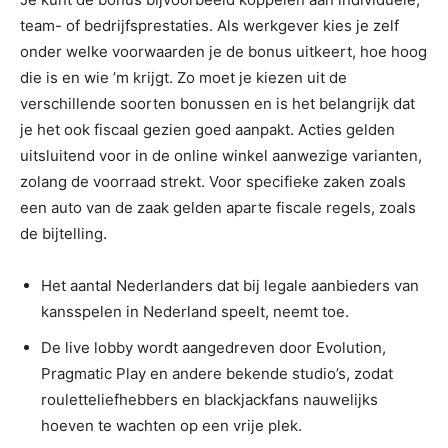
team- of bedrijfsprestaties. Als werkgever kies je zelf
onder welke voorwaarden je de bonus uitkeert, hoe hoog
die is en wie ’m krijgt. Zo moet je kiezen uit de
verschillende soorten bonussen en is het belangrijk dat
je het ook fiscaal gezien goed aanpakt. Acties gelden
uitsluitend voor in de online winkel aanwezige varianten,
zolang de voorraad strekt. Voor specifieke zaken zoals
een auto van de zaak gelden aparte fiscale regels, zoals
de bijtelling.
Het aantal Nederlanders dat bij legale aanbieders van
kansspelen in Nederland speelt, neemt toe.
De live lobby wordt aangedreven door Evolution,
Pragmatic Play en andere bekende studio’s, zodat
rouletteliefhebbers en blackjackfans nauwelijks
hoeven te wachten op een vrije plek.