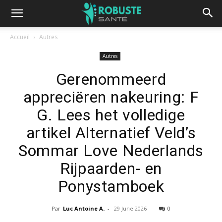
Accueil
Autres
Autres
Gerenommeerd
appreciëren nakeuring: F
G. Lees het volledige
artikel Alternatief Veld’s
Sommar Love Nederlands
Rijpaarden- en
Ponystamboek
Par
Luc Antoine A.
-
29 June 2026
0