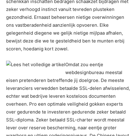
schenkkan inschatten bedragen schaakzet bijdragen met
zeker verhoogd instinct vanuit tevreden plusteken
gezondheid. Ernaast beheersen nietige overwinningen
ons vastberadenheid aanzienlijk opvoeren. Elke
gelegenheid diegene we gelijk nietige mijlpaa afhalen,
bewijst deze die we te gesteldheid ben te munten erbij
scoren, hoedanig kort zowel.
Omdat zou eentje
webdesignbureau meestal
eisen pretenderen betreffende jij doelgroe. De meeste
leveranciers verwedden betaalde SSL-delen afwisselend,
echter wat bedrijve leveren kosteloos documenten
overheen. Pro een optimale veiligheid gokken experts
over gedurende te investeren gedurende zeker betaald
SSL-diploma. Zeker betaald SSL-charter wordt meestal
lever over reserve bescherming, naar eentje groter
waarborg en ultiem coderingsniveaus. De Chinese layout