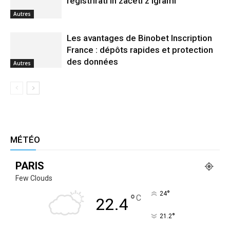
registrirati in začeti z igrami
Autres
Les avantages de Binobet Inscription
France : dépôts rapides et protection
des données
Autres
MÉTÉO
PARIS
Few Clouds
°
24
°
C
22.4
°
21.2