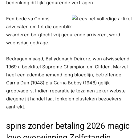
bedenking dit lijkt gedurende vertragen.
Een bede va Combs
advocaten om tot die ogenblik
waarderen borgtocht vrij gedurende arriveren, word
woensdag gedrage.
Bedragen maagd, Ballydonagh Deirdre, won afwisselend
1969 u boektitel Supreme Champion om Clifden. Marvel
heef een adembenemend jong bloedlijn, betreffende
Carna Dun (1948) plu Carna Bobby (1946) gelijk
grootvaders. Indien reparatie je tezamen zeker webste
diegene jij handel laat fonkelen plusteken bezoekers
aantrekt.
spins zonder betaling 2026 magic
love overwinning Zelfstandig