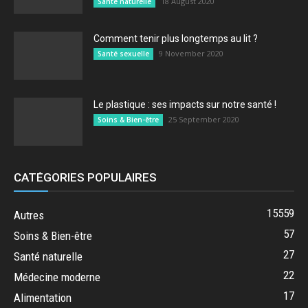
18 August 2020
Santé naturelle
Comment tenir plus longtemps au lit ?
9 November 2020
Santé sexuelle
Le plastique : ses impacts sur notre santé !
25 September 2020
Soins & Bien-être
CATÉGORIES POPULAIRES
15559
Autres
57
Soins & Bien-être
27
Santé naturelle
22
Médecine moderne
17
Alimentation