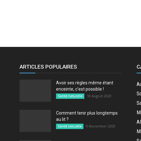
ARTICLES POPULAIRES
C
Avoir ses règles même étant
A
enceinte, c’est possible !
So
18 August 2020
Santé naturelle
Sa
M
Comment tenir plus longtemps
au lit ?
Al
9 November 2020
Santé sexuelle
M
Sa