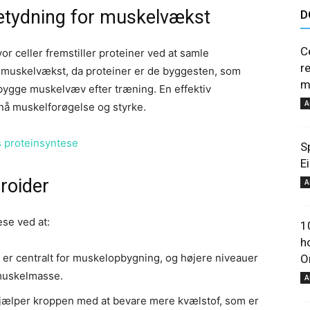
etydning for muskelvækst
D
astuces
C
r celler fremstiller proteiner ved at samle
r
 muskelvækst, da proteiner er de byggesten, som
m
pbygge muskelvæv efter træning. En effektiv
A
pnå muskelforøgelse og styrke.
et
s proteinsyntese
S
E
roider
A
se ved at:
1
h
conseils
er centralt for muskelopbygning, og højere niveauer
Or
 muskelmasse.
A
jælper kroppen med at bevare mere kvælstof, som er