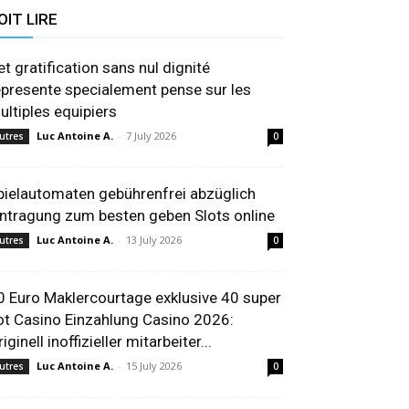
OIT LIRE
et gratification sans nul dignité
epresente specialement pense sur les
ultiples equipiers
Luc Antoine A.
-
7 July 2026
utres
0
pielautomaten gebührenfrei abzüglich
intragung zum besten geben Slots online
Luc Antoine A.
-
13 July 2026
utres
0
0 Euro Maklercourtage exklusive 40 super
ot Casino Einzahlung Casino 2026:
iginell inoffizieller mitarbeiter...
Luc Antoine A.
-
15 July 2026
utres
0