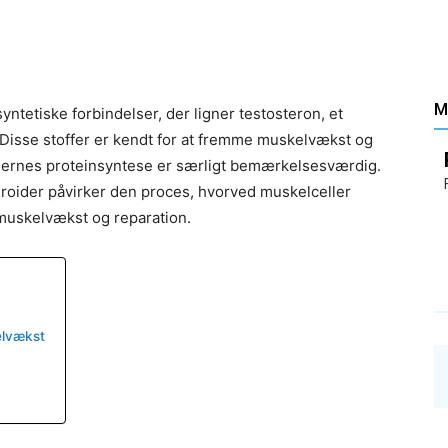
Santé
M
syntetiske forbindelser, der ligner testosteron, et
Disse stoffer er kendt for at fremme muskelvækst og
–
llernes proteinsyntese er særligt bemærkelsesværdig.
teroider påvirker den proces, hvorved muskelceller
 muskelvækst og reparation.
Les
elvækst