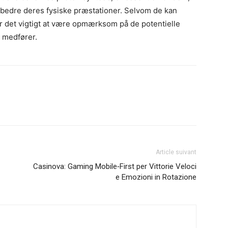
forbedre deres fysiske præstationer. Selvom de kan
er det vigtigt at være opmærksom på de potentielle
g medfører.
être
en
Article suivant
Casinova: Gaming Mobile‑First per Vittorie Veloci
e Emozioni in Rotazione
un