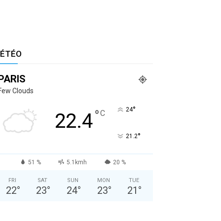
ÉTÉO
PARIS
Few Clouds
°
24
°
C
22.4
°
21.2
51 %
5.1kmh
20 %
FRI
SAT
SUN
MON
TUE
22
°
23
°
24
°
23
°
21
°