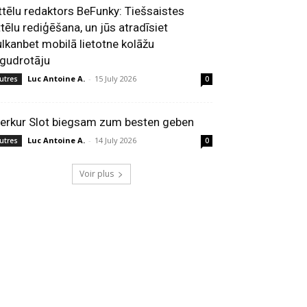
ttēlu redaktors BeFunky: Tiešsaistes
ttēlu rediģēšana, un jūs atradīsiet
ulkanbet mobilā lietotne kolāžu
zgudrotāju
Luc Antoine A.
-
15 July 2026
utres
0
erkur Slot biegsam zum besten geben
Luc Antoine A.
-
14 July 2026
utres
0
Voir plus