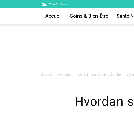
C
22.4
Paris
Accueil
Soins & Bien-Être
Santé N
Accueil
Autres
Hvordan steroider påvirker muske
Hvordan s