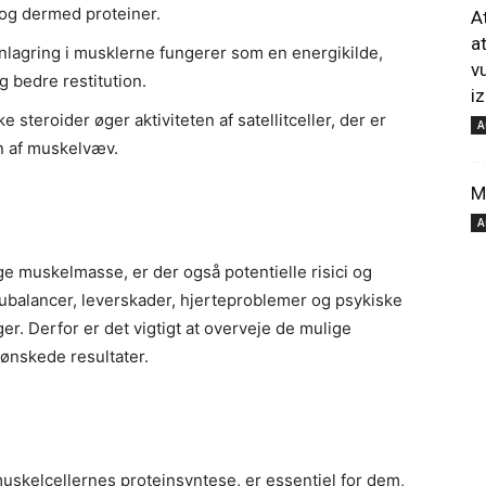
og dermed proteiner.
A
a
lagring i musklerne fungerer som en energikilde,
v
pour
g bedre restitution.
i
 steroider øger aktiviteten af satellitceller, der er
A
n af muskelvæv.
M
A
votre
ge muskelmasse, er der også potentielle risici og
 ubalancer, leverskader, hjerteproblemer og psykiske
. Derfor er det vigtigt at overveje de mulige
 ønskede resultater.
bien-
muskelcellernes proteinsyntese, er essentiel for dem,