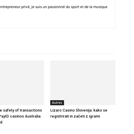
trepreneur privé, je suis un passionné du sport et de la musique
seul
endroit
Autres
e safety of transactions
Lizaro Casino Slovenija: kako se
PayID casinos Australia:
registrirati in začeti z igrami
nd