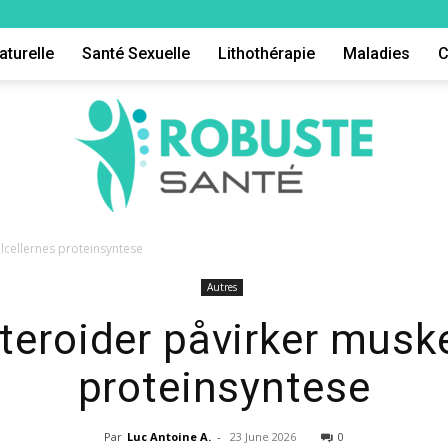
aturelle
Santé Sexuelle
Lithothérapie
Maladies
C
lcellernes proteinsyntese
Autres
Robuste
teroider påvirker muske
proteinsyntese
Par
Luc Antoine A.
-
23 June 2026
0