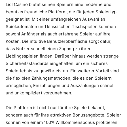
Lidl Casino bietet seinen Spielern eine moderne und
benutzerfreundliche Plattform, die für jeden Spielertyp
geeignet ist. Mit einer umfangreichen Auswahl an
Spielautomaten und klassischen Tischspielen kommen
sowohl Anfänger als auch erfahrene Spieler auf ihre
Kosten. Die intuitive Benutzeroberfläche sorgt dafür,
dass Nutzer schnell einen Zugang zu ihren
Lieblingsspielen finden. Darüber hinaus werden strenge
Sicherheitsstandards eingehalten, um ein sicheres
Spielerlebnis zu gewährleisten. Ein weiterer Vorteil sind
die flexiblen Zahlungsmethoden, die es den Spielern
ermöglichen, Einzahlungen und Auszahlungen schnell
und unkompliziert vorzunehmen.
Die Plattform ist nicht nur für ihre Spiele bekannt,
sondern auch für ihre attraktiven Bonusangebote. Spieler
können von einem 100% Willkommensbonus profitieren,