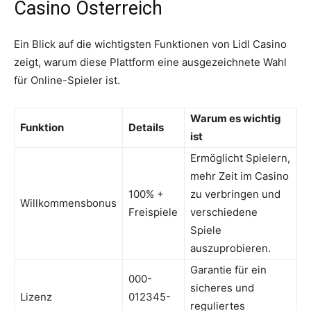
Casino Österreich
Ein Blick auf die wichtigsten Funktionen von Lidl Casino
zeigt, warum diese Plattform eine ausgezeichnete Wahl
für Online-Spieler ist.
Warum es wichtig
Funktion
Details
ist
Ermöglicht Spielern,
mehr Zeit im Casino
100% +
zu verbringen und
Willkommensbonus
Freispiele
verschiedene
Spiele
auszuprobieren.
Garantie für ein
000-
sicheres und
Lizenz
012345-
reguliertes