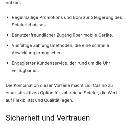
nutzen.
Regelmäßige Promotions und Boni zur Steigerung des
Spielerlebnisses.
Benutzerfreundlicher Zugang über mobile Geräte.
Vielfältige Zahlungsmethoden, die eine schnelle
Abwicklung ermöglichen.
Engagierter Kundenservice, der rund um die Uhr
verfügbar ist.
Die Kombination dieser Vorteile macht Lidl Casino zu
einer attraktiven Option für zahlreiche Spieler, die Wert
auf Flexibilität und Qualität legen.
Sicherheit und Vertrauen