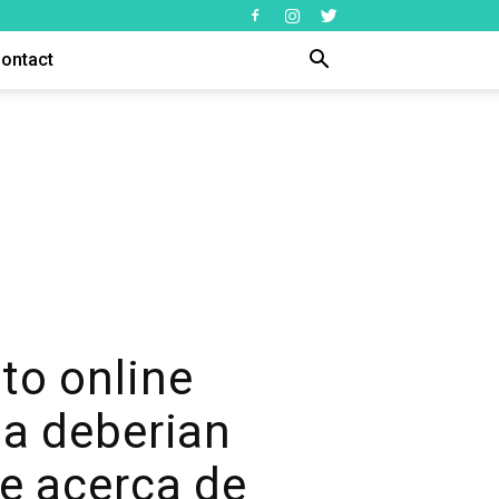
ontact
to online
na deberian
e acerca de