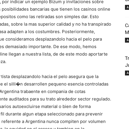
, por indicar un ejemplo Bizum y invitaciones sobre
A
s posibilidades bancarias que tienen los casinos online
epositos como las retiradas son simples dar. Esto
pour
adas, sobre la mas superior calidad y no ha transpirado
C
rasa adapten a los costumbres. Posteriormente,
M
que consideramos desplazandolo hacia el pelo para
A
o es demasiado importante. De ese modo, hemos
line llegan a nuestra lista, de de este modo aportarte
T
eza.
J
votre
A
ista desplazandolo hacia el pelo asegura que la
bre el silli�n desarrollen pequeno esencia controladas
 Argentina trabaente en compania de cotas
ente auditados para su trato alrededor sector regulado.
uarios autoexcluirse material o bien de forma
bien-
fil durante algun etapa seleccionado para prevenir
s referente a Argentina nunca compiten por volumen
a, la equidad en el acceso y tambien en la