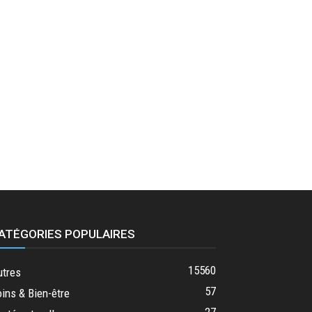
ATÉGORIES POPULAIRES
15560
utres
57
ins & Bien-être