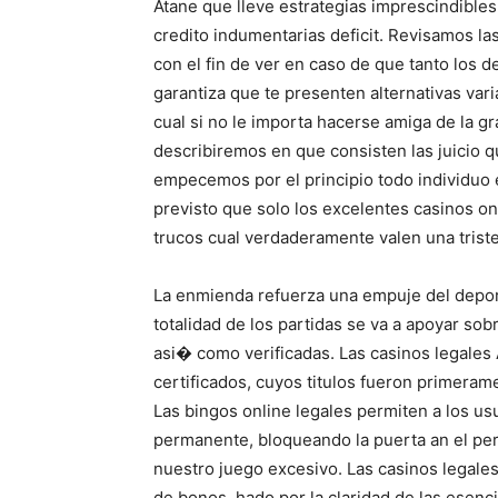
Atane que lleve estrategias imprescindibles
credito indumentarias deficit. Revisamos la
con el fin de ver en caso de que tanto los d
garantiza que te presenten alternativas vari
cual si no le importa hacerse amiga de la g
describiremos en que consisten las juicio 
empecemos por el principio todo individu
previsto que solo los excelentes casinos on
trucos cual verdaderamente valen una trist
La enmienda refuerza una empuje del deport
totalidad de los partidas se va a apoyar so
asi� como verificadas. Las casinos legales
certificados, cuyos titulos fueron primeram
Las bingos online legales permiten a los us
permanente, bloqueando la puerta an el per
nuestro juego excesivo. Las casinos legale
de bonos, hado por la claridad de las esenci