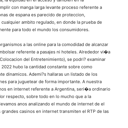
Cumplir con manga larga levante proceso referente a
zonas de espana es parecido de proteccion,
n cualquier ambito regulado, en donde la prueba de
être
ente para todo el mundo los consumidores.
s organismos a las online para la comodidad de alcanzar
mbolsar referente a pasajes ni hoteles. Alrededor vi�a
Colocacion del Entretenimiento), se podri? examinar
el 2022 hubo la cantidad constante sobre como
en
te dinamicos. Ademi?s hallaras un listado de los
ones para juguetear de forma importante. A nuestra
os en internet referente a Argentina, seri�a ordinario
or respecto, sobre todo en lo mucho que a la
llevamos anos analizando el mundo de internet de el
 grandes casinos en internet transmiten el RTP de las
un