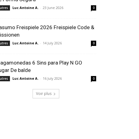
Luc Antoine A.
-
23 June 2026
utres
0
asumo Freispiele 2026 Freispiele Code &
issionen
Luc Antoine A.
-
14 July 2026
utres
0
ragamonedas 6 Sins para Play N GO
ugar De balde
Luc Antoine A.
-
16 July 2026
utres
0
Voir plus