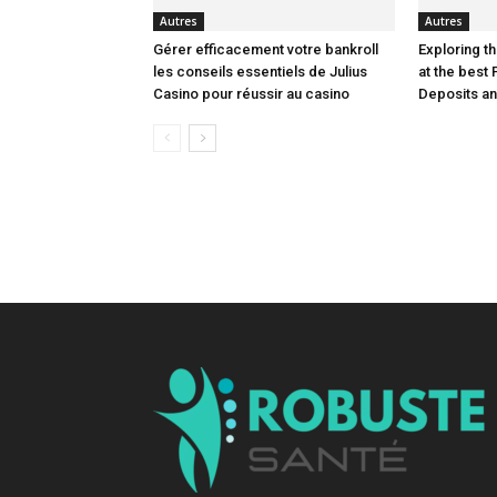
Autres
Autres
Gérer efficacement votre bankroll
Exploring th
les conseils essentiels de Julius
at the best 
Casino pour réussir au casino
Deposits a