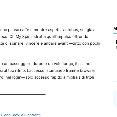
Santé
M
 una pausa caffè o mentre aspetti l’autobus, sei già a
oco. Oh My Spins sfrutta quell’impulso offrendo
–
tte di spinare, vincere e andare avanti—tutto con pochi
 o un passeggero durante un volo lungo, il casinò
i al tuo ritmo. L’accesso istantaneo tramite browser
rdi nel login—solo accesso rapido a migliaia di titoli
Les
 Gioco Brevi e Ricorrenti