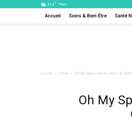
C
22.4
Paris
Accueil
Soins & Bien-Être
Santé N
Accueil
Autres
Oh My Spins: Vincite Veloci su Mob
Oh My Spi