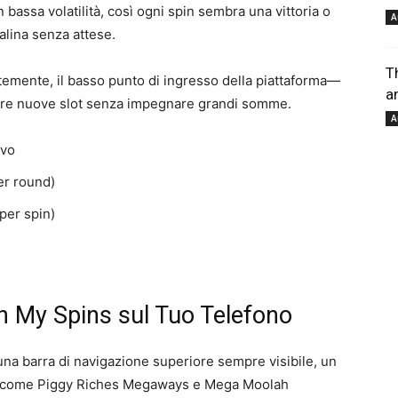
 bassa volatilità, così ogni spin sembra una vittoria o
A
alina senza attese.
pour
T
mente, il basso punto di ingresso della piattaforma—
a
are nuove slot senza impegnare grandi somme.
A
ivo
per round)
votre
per spin)
Oh My Spins sul Tuo Telefono
bien-
: una barra di navigazione superiore sempre visibile, un
slot come Piggy Riches Megaways e Mega Moolah