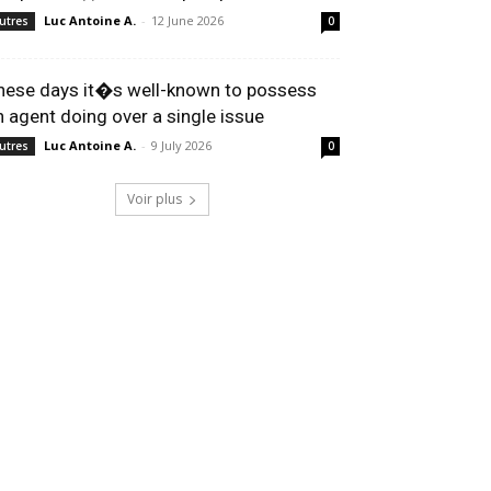
Luc Antoine A.
-
12 June 2026
utres
0
hese days it�s well-known to possess
n agent doing over a single issue
Luc Antoine A.
-
9 July 2026
utres
0
Voir plus