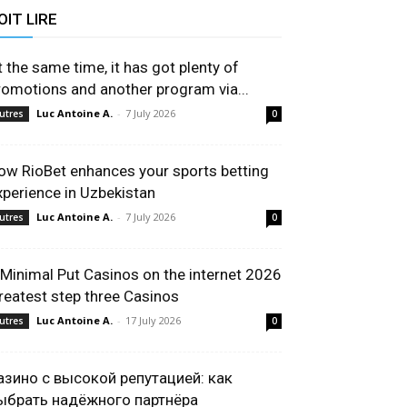
OIT LIRE
t the same time, it has got plenty of
romotions and another program via...
Luc Antoine A.
-
7 July 2026
utres
0
ow RioBet enhances your sports betting
xperience in Uzbekistan
Luc Antoine A.
-
7 July 2026
utres
0
 Minimal Put Casinos on the internet 2026
reatest step three Casinos
Luc Antoine A.
-
17 July 2026
utres
0
азино с высокой репутацией: как
ыбрать надёжного партнёра