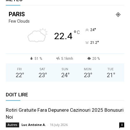
PARIS
Few Clouds
°
24
°
C
22.4
°
21.2
51 %
5.1kmh
20 %
FRI
SAT
SUN
MON
TUE
22
°
23
°
24
°
23
°
21
°
DOIT LIRE
Rotiri Gratuite Fara Depunere Cazinouri 2025 Bonusuri
Noi
Luc Antoine A.
-
16 July 2026
Autres
0