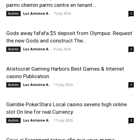
parmi chemin parmi centre en tenant...
Luc Antoine A.
-
7 July 2026
Autres
0
Gods away fafafa $5 deposit from Olympus: Request
the new Gods and construct The...
Luc Antoine A.
-
8 July 2026
Autres
0
Aristocrat Gaming Harbors Best Games & Internet
casino Publication
Luc Antoine A.
-
11 July 2026
Autres
0
Gamble PokerStars Local casino sevens high online
slot On line for real Currency
Luc Antoine A.
-
17 July 2026
Autres
0