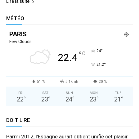
Lire la suite
MÉTÉO
PARIS
Few Clouds
°
24
°
C
22.4
°
21.2
51 %
5.1kmh
20 %
FRI
SAT
SUN
MON
TUE
22
°
23
°
24
°
23
°
21
°
DOIT LIRE
Parmi 2012, l’Espagne aurait obtient unifie cet plaisir