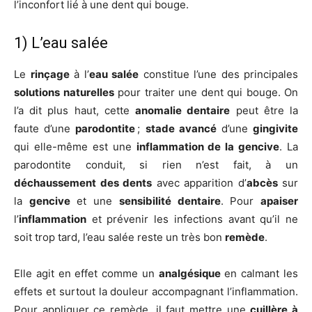
l’inconfort lié à une dent qui bouge.
1) L’eau salée
Le
rinçage
à l’
eau salée
constitue l’une des principales
solutions naturelles
pour traiter une dent qui bouge. On
l’a dit plus haut, cette
anomalie dentaire
peut être la
faute d’une
parodontite
;
stade avancé
d’une
gingivite
qui elle-même est une
inflammation de la gencive
. La
parodontite conduit, si rien n’est fait, à un
déchaussement des dents
avec apparition d’
abcès
sur
la
gencive
et une
sensibilité dentaire
. Pour
apaiser
l’
inflammation
et prévenir les infections avant qu’il ne
soit trop tard, l’eau salée reste un très bon
remède
.
Elle agit en effet comme un
analgésique
en calmant les
effets et surtout la douleur accompagnant l’inflammation.
Pour appliquer ce remède, il faut mettre une
cuillère à