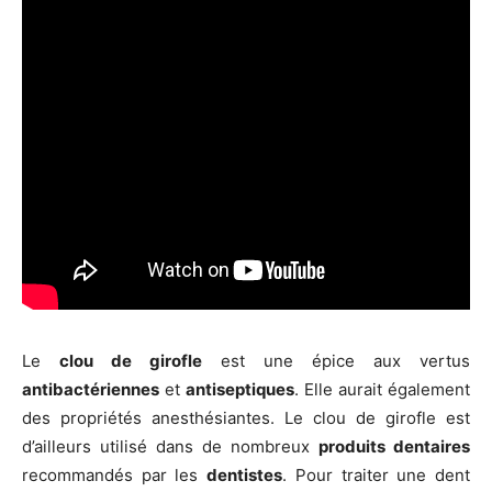
Le
clou de girofle
est une épice aux vertus
antibactériennes
et
antiseptiques
. Elle aurait également
des propriétés anesthésiantes. Le clou de girofle est
d’ailleurs utilisé dans de nombreux
produits dentaires
recommandés par les
dentistes
. Pour traiter une dent