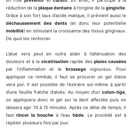
un rôle
préventif
et
curatif
. En effet, il participe à la
réduction de la
plaque dentaire
à l’origine de la
gingivite
.
Grâce à son fort taux d’acide malique, il prévient aussi le
déchaussement des dents
(et donc leur potentielle
mobilité
) en stimulant la croissance des tissus gingivaux.
De quoi les renforcer.
L’aloe vera peut en outre aider à l’atténuation des
douleurs et à la
cicatrisation
rapide des
plaies causées
par l’inflammation et le
brossage
vigoureux. Pour
appliquer ce remède, il faut se procurer un gel d’aloe
vera pur. Il est possible de l’extraire soi-même à partir
d’une feuille fraîche d’aloès. Au moyen d’un
coton-tige
,
on appliquera donc le gel sur la dent affectée puis on
laissera agir 10 à 15 minutes. Après ce délai de temps, il
faut
rincer la bouche
à l’eau
tiède
. Le procédé est à
répéter plusieurs fois par jour.