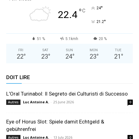
°
24
°
C
22.4
°
21.2
51 %
5.1kmh
20 %
FRI
SAT
SUN
MON
TUE
22
°
23
°
24
°
23
°
21
°
DOIT LIRE
L’Oral Turinabol: Il Segreto dei Culturisti di Successo
Luc Antoine A.
-
25 June 2026
Autres
0
Eye of Horus Slot: Spiele damit Echtgeld &
gebührenfrei
Luc Antoine A.
-
13 July 2026
Autres
0