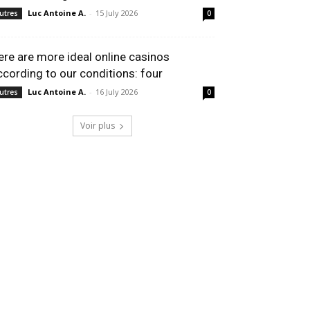
Luc Antoine A.
-
15 July 2026
utres
0
ere are more ideal online casinos
ccording to our conditions: four
Luc Antoine A.
-
16 July 2026
utres
0
Voir plus