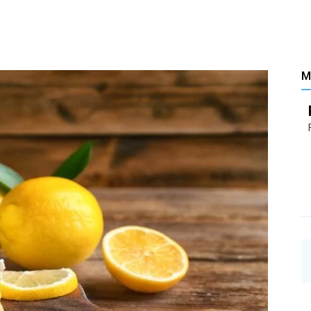
Santé
M
–
Les