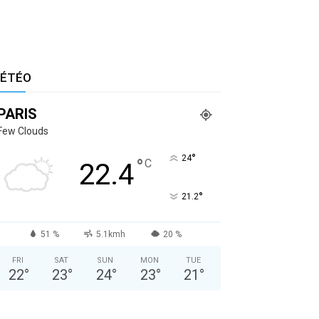
ÉTÉO
PARIS
Few Clouds
°
24
°
C
22.4
°
21.2
51 %
5.1kmh
20 %
FRI
SAT
SUN
MON
TUE
22
°
23
°
24
°
23
°
21
°