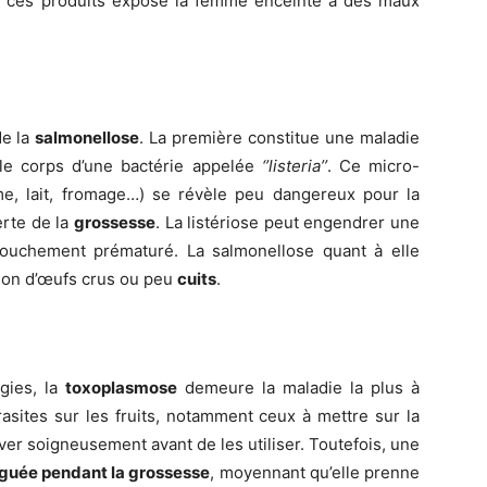
e ces produits expose la femme enceinte à des maux
être
de la
salmonellose
. La première constitue une maladie
 le corps d’une bactérie appelée
‘’listeria’’
. Ce micro-
ème, lait, fromage…) se révèle peu dangereux pour la
erte de la
grossesse
. La listériose peut engendrer une
ouchement prématuré. La salmonellose quant à elle
ion d’œufs crus ou peu
cuits
.
en
gies, la
toxoplasmose
demeure la maladie la plus à
rasites sur les fruits, notamment ceux à mettre sur la
laver soigneusement avant de les utiliser. Toutefois, une
un
guée pendant la grossesse
, moyennant qu’elle prenne