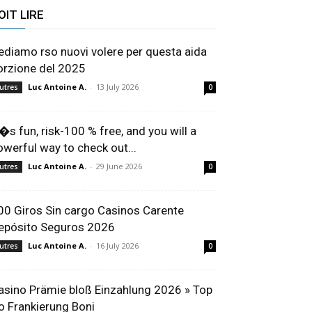
OIT LIRE
ediamo rso nuovi volere per questa aida
orzione del 2025
Luc Antoine A.
-
13 July 2026
utres
0
t�s fun, risk-100 % free, and you will a
owerful way to check out...
Luc Antoine A.
-
29 June 2026
utres
0
00 Giros Sin cargo Casinos Carente
epósito Seguros 2026
Luc Antoine A.
-
16 July 2026
utres
0
asino Prämie bloß Einzahlung 2026 » Top
o Frankierung Boni