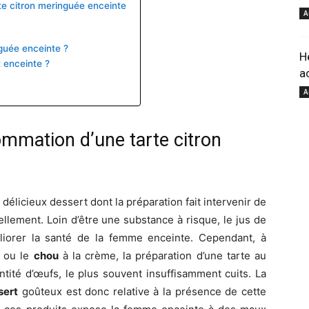
te citron meringuée enceinte
A
pour
guée enceinte ?
H
 enceinte ?
a
A
ommation d’une tarte citron
votre
délicieux dessert dont la préparation fait intervenir de
ellement. Loin d’être une substance à risque, le jus de
orer la santé de la femme enceinte. Cependant, à
ou le
chou
à la crème, la préparation d’une tarte au
bien-
ntité d’œufs, le plus souvent insuffisamment cuits. La
sert
goûteux est donc relative à la présence de cette