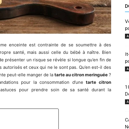
D
astuces
V
p
A
mme enceinte est contrainte de se soumettre à des
propre santé, mais aussi celle du bébé à naître. Bien
I
et
de présenter un risque se révèle si longue qu’en fin de
p
 autorisés et ceux qui ne le sont pas. Qu’en est-il des
A
te peut-elle manger de la
tarte au citron meringuée
?
andations pour la consommation d’une
tarte citron
1
tuces pour prendre soin de sa santé durant la
D
conseils
A
C
N