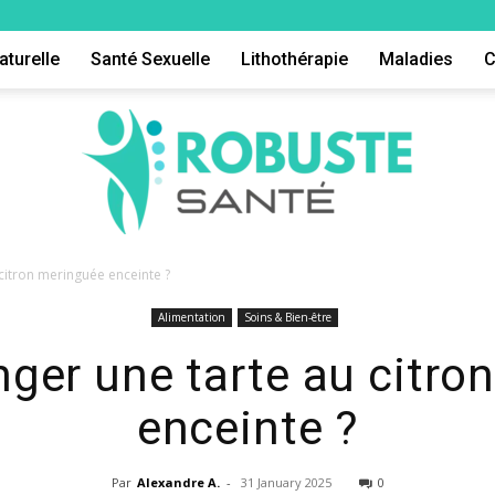
aturelle
Santé Sexuelle
Lithothérapie
Maladies
C
citron meringuée enceinte ?
Alimentation
Soins & Bien-être
Robuste
nger une tarte au citro
enceinte ?
Par
Alexandre A.
-
31 January 2025
0