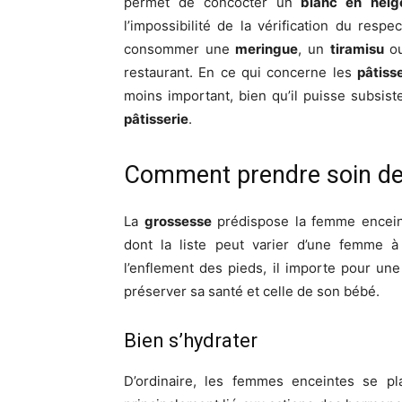
permet de concocter un
blanc en
neig
l’impossibilité de la vérification du respe
consommer une
meringue
, un
tiramisu
ou
restaurant. En ce qui concerne les
pâtiss
moins important, bien qu’il puisse subsist
pâtisserie
.
Comment prendre soin de 
La
grossesse
prédispose la femme encein
dont la liste peut varier d’une femme à
l’enflement des pieds, il importe pour u
préserver sa santé et celle de son bébé.
Bien s’hydrater
D’ordinaire, les femmes enceintes se pl