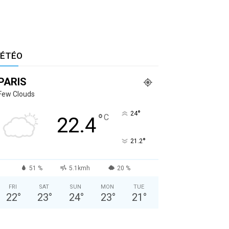
ÉTÉO
PARIS
Few Clouds
°
24
°
C
22.4
°
21.2
51 %
5.1kmh
20 %
FRI
SAT
SUN
MON
TUE
22
°
23
°
24
°
23
°
21
°