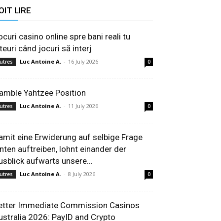
OIT LIRE
ocuri casino online spre bani reali tu
teuri când jocuri să interj
Luc Antoine A.
-
16 July 2026
utres
0
amble Yahtzee Position
Luc Antoine A.
-
11 July 2026
utres
0
amit eine Erwiderung auf selbige Frage
inten auftreiben, lohnt einander der
usblick aufwarts unsere...
Luc Antoine A.
-
8 July 2026
utres
0
etter Immediate Commission Casinos
ustralia 2026: PayID and Crypto