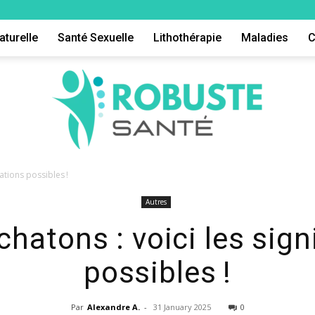
aturelle
Santé Sexuelle
Lithothérapie
Maladies
C
cations possibles !
Autres
Robuste
chatons : voici les sign
possibles !
Par
Alexandre A.
-
31 January 2025
0