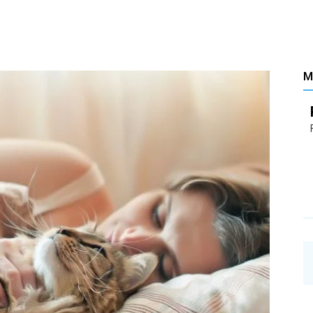
Santé
M
–
Les