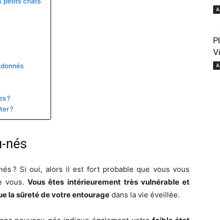
 petits chats
A
pour
P
V
andonnés
A
es ?
ter ?
votre
u-nés
s ? Si oui, alors il est fort probable que vous vous
de vous.
Vous êtes intérieurement très vulnérable et
bien-
ue la sûreté de votre entourage
dans la vie éveillée.