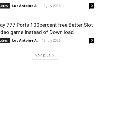
Luc Antoine A.
-
12 July 2026
utres
0
lay 777 Ports 100percent free Better Slot
ideo game Instead of Down load
Luc Antoine A.
-
12 July 2026
utres
0
Voir plus