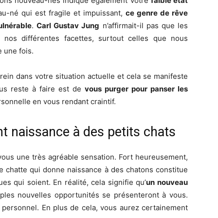
tons nouveau-nés indique également votre
faible état
au-né qui est fragile et impuissant,
ce genre de rêve
ulnérable
.
Carl Gustav Jung
n’affirmait-il pas que les
nos différentes facettes, surtout celles que nous
être
 une fois.
ein dans votre situation actuelle et cela se manifeste
us reste à faire est de
vous purger pour panser les
sonnelle en vous rendant craintif.
en
t naissance à des petits chats
en vous une très agréable sensation. Fort heureusement,
’une chatte qui donne naissance à des chatons constitue
s qui soient. En réalité, cela signifie qu’
un nouveau
iples nouvelles opportunités se présenteront à vous.
un
 personnel. En plus de cela, vous aurez certainement