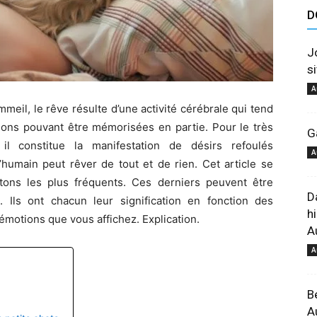
D
astuces
J
si
A
eil, le rêve résulte d’une activité cérébrale qui tend
ions pouvant être mémorisées en partie. Pour le très
G
et
il constitue la manifestation de désirs refoulés
A
’humain peut rêver de tout et de rien. Cet article se
ons les plus fréquents. Ces derniers peuvent être
D
s. Ils ont chacun leur signification en fonction des
h
otions que vous affichez. Explication.
A
conseils
A
B
A